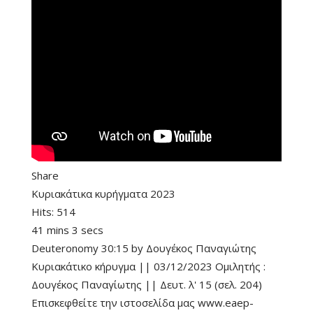
Share
Κυριακάτικα κυρήγματα 2023
Hits:
514
41 mins 3 secs
Deuteronomy 30:15
by
Δουγέκος Παναγιώτης
Κυριακάτικο κήρυγμα || 03/12/2023 Ομιλητής :
Δουγέκος Παναγίωτης || Δευτ. λ' 15 (σελ. 204)
Επισκεφθείτε την ιστοσελίδα μας www.eaep-