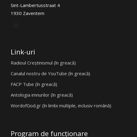
Sint-Lambertusstraat 4
1930 Zaventem
Link-uri
Radioul Creștinismul (în greacă)
Canalul nostru de YouTube (în greacă)
FACP Tube (în greacă)
Antologia imnurilor (în greacă)
WordofGod.gr (în limbi multiple, inclusiv română)
Program de funcţionare