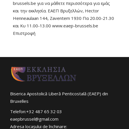
brussels.be για να μάθετε περισσότερα για εμάς
και την εκκλησία. ΕΑΕΠ Βρυξελλών, Hector
Henneaulaan 144, Zaventem 1930 Πα 20.00-21.30
και Κυ 11.00-13.00 www.eaep-brussels.be
Επιστροφή
Biserica Apostolică Liberă Penticostală (EAEP) din
Bruxelles
Telefon:+32 487 65 32 03
eaepbrussel@gmail.com
Adresa locaşului de închinare: