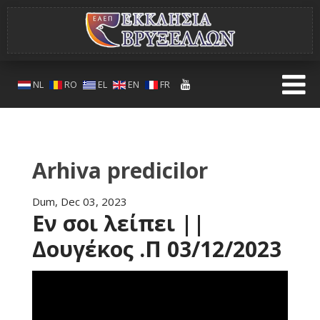
NL
RO
EL
EN
FR
Arhiva predicilor
Dum, Dec 03, 2023
Εν σοι λείπει ||
Δουγέκος .Π 03/12/2023