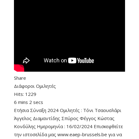
Share
Διάφοροι Ομιλητές
Hits:
1229
6 mins 2 secs
Ετήσια Σύναξη 2024 Ομιλητές : Τόνι Τσαουσλάρι
Άγγελος Διαμαντίδης Σπύρος Φέγγος Κώστας
Κονδύλης Ημερομηνία : 16/02/2024 Επισκεφθείτε
την ιστοσελίδα μας www.eaep-brussels.be για να