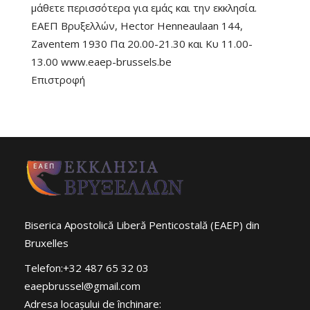
μάθετε περισσότερα για εμάς και την εκκλησία.
ΕΑΕΠ Βρυξελλών, Hector Henneaulaan 144,
Zaventem 1930 Πα 20.00-21.30 και Κυ 11.00-
13.00 www.eaep-brussels.be
Επιστροφή
Biserica Apostolică Liberă Penticostală (EAEP) din
Bruxelles
Telefon:+32 487 65 32 03
eaepbrussel@gmail.com
Adresa locaşului de închinare: