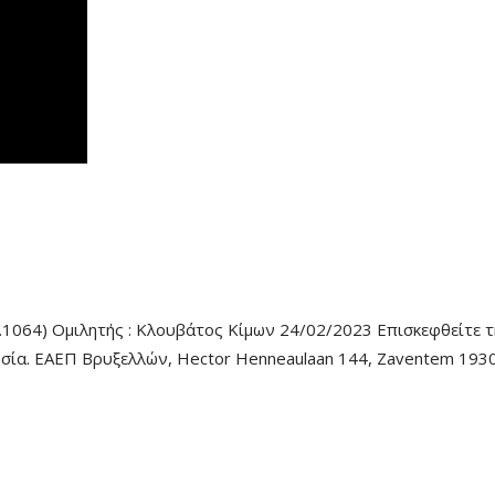
.1064) Ομιλητής : Κλουβάτος Κίμων 24/02/2023 Επισκεφθείτε τ
λησία. ΕΑΕΠ Βρυξελλών, Hector Henneaulaan 144, Zaventem 1930