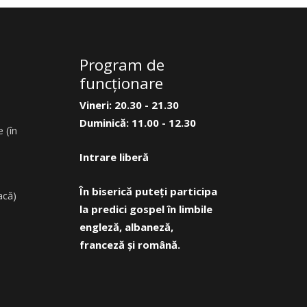
Program de
funcţionare
Vineri: 20.30 - 21.30
Duminică: 11.00 - 12.30
 (în
Intrare liberă
În biserică puteți participa
acă)
la predici gospel în limbile
engleză, albaneză,
franceză și română.