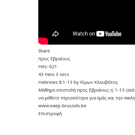
Share
προς Εβραίους
Hits:
621
43 mins 3 secs
Hebrews 8:1-13
by
Κίμων Κλουβάτος
Μάθημα επιστολή προς Εβραίους η' 1-13 (σελ
να μάθετε περισσότερα για εμάς και την εκκ
www.eaep-brussels.be
Επιστροφή