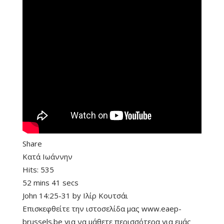
Share
Κατά Ιωάννην
Hits:
535
52 mins 41 secs
John 14:25-31
by
Ιλίρ Κουτσάι
Επισκεφθείτε την ιστοσελίδα μας www.eaep-
brussels.be για να μάθετε περισσότερα για εμάς