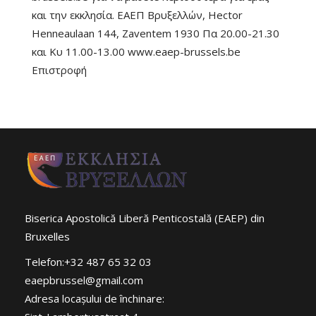
και την εκκλησία. ΕΑΕΠ Βρυξελλών, Hector
Henneaulaan 144, Zaventem 1930 Πα 20.00-21.30
και Κυ 11.00-13.00 www.eaep-brussels.be
Επιστροφή
Biserica Apostolică Liberă Penticostală (EAEP) din
Bruxelles
Telefon:+32 487 65 32 03
eaepbrussel@gmail.com
Adresa locaşului de închinare: