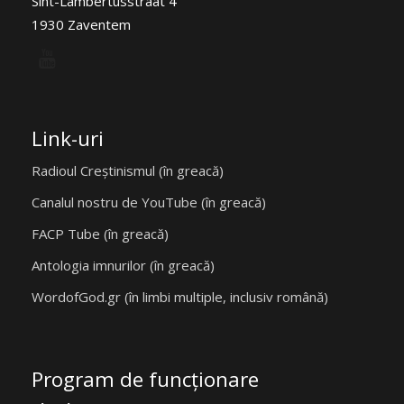
Sint-Lambertusstraat 4
1930 Zaventem
Link-uri
Radioul Creștinismul (în greacă)
Canalul nostru de YouTube (în greacă)
FACP Tube (în greacă)
Antologia imnurilor (în greacă)
WordofGod.gr (în limbi multiple, inclusiv română)
Program de funcţionare