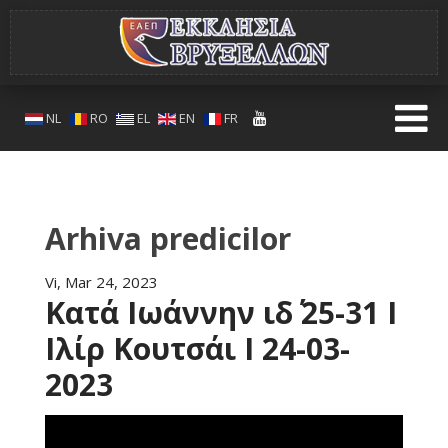
NL
RO
EL
EN
FR
Arhiva predicilor
Vi, Mar 24, 2023
Κατά Ιωάννην ιδ΄ 25-31 Ι
Ιλίρ Κουτσάι Ι 24-03-
2023