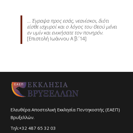
... Έγραψα προς εσάς, νεανίσκοι, διότι
είσθε ισχυροί και ο λόγος του Θεού μένει
εν υμίν και ενικήσατε τον πονηρόν.
[Επιστολή Ιωάννου Α΄ β΄: 14]
Ελευθέρα Αποστολική Εκκλησία Πεντηκοστής (ΕΑΕΠ)
Βρυξελλών.
Τηλ:+32 487 65 32 03