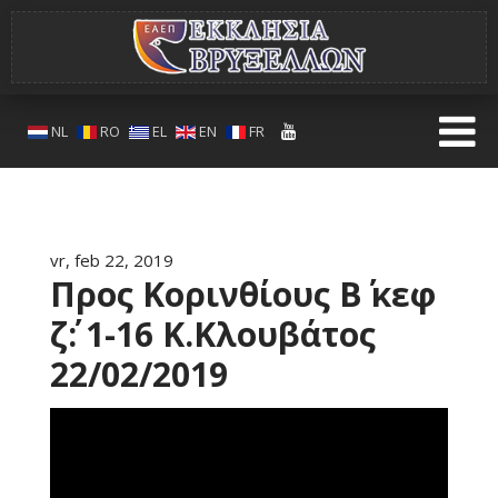
NL
RO
EL
EN
FR
vr, feb 22, 2019
Προς Κορινθίους Β΄ κεφ
ζ΄: 1-16 Κ.Κλουβάτος
22/02/2019