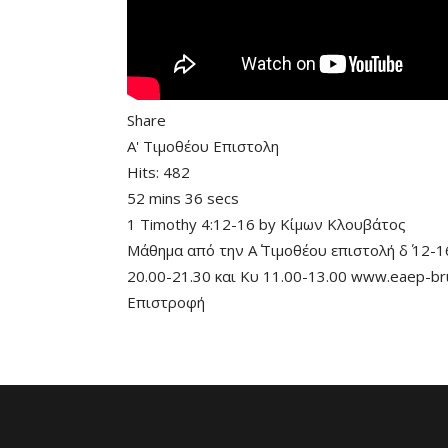
Share
Α' Τιμοθέου Επιστολη
Hits:
482
52 mins 36 secs
1 Timothy 4:12-16
by
Κίμων Κλουβάτος
Μάθημα από την Α΄ Τιμοθέου επιστολή δ΄ 12
20.00-21.30 και Κυ 11.00-13.00 www.eaep-br
Επιστροφή