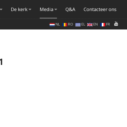
De kerk
Media
Q&A
Contacteer ons
NL
RO
EL
EN
FR
1