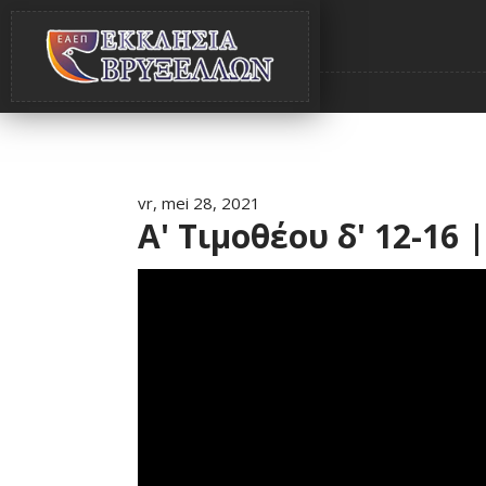
vr, mei 28, 2021
Α' Τιμοθέου δ' 12-16