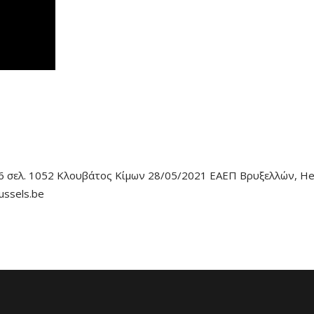
-16 σελ. 1052 Κλουβάτος Κίμων 28/05/2021 ΕΑΕΠ Βρυξελλών, H
ussels.be