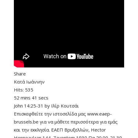
Share
Κατά Ιωάννην
Hits:
535
52 mins 41 secs
John 14:25-31
by
Ιλίρ Κουτσάι
Επισκεφθείτε την ιστοσελίδα μας www.eaep-
brussels.be για να μάθετε περισσότερα για εμάς
και την εκκλησία. ΕΑΕΠ Βρυξελλών, Hector
Henneaulaan 144, Zaventem 1930 Πα 20.00-21.30