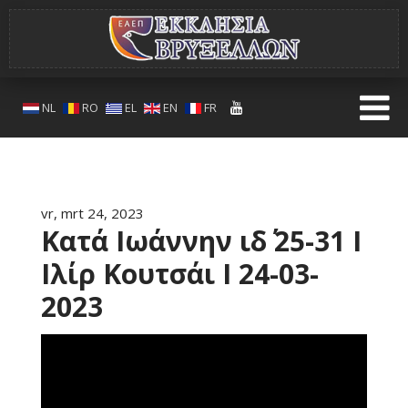
NL
RO
EL
EN
FR
vr, mrt 24, 2023
Κατά Ιωάννην ιδ΄ 25-31 Ι
Ιλίρ Κουτσάι Ι 24-03-
2023