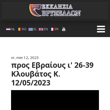
NL
RO
EL
EN
FR
vr, mei 12, 2023
προς Εβραίους ι' 26-39
Κλουβάτος K.
12/05/2023