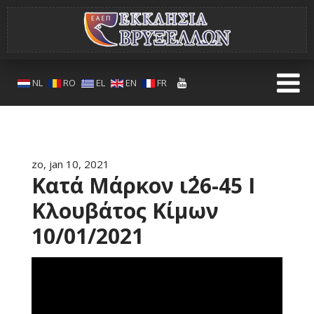
NL
RO
EL
EN
FR
zo, jan 10, 2021
Κατά Μάρκον ι΄26-45 I
Κλουβάτος Κίμων
10/01/2021