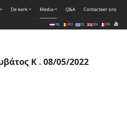
De kerk
Media
Q&A
Contacteer ons
NL
RO
EL
EN
FR
υβάτος Κ . 08/05/2022