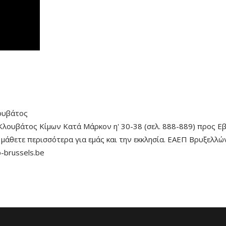
ουβάτος
λουβάτος Κίμων Κατά Μάρκον η' 30-38 (σελ. 888-889) προς Εβρα
 μάθετε περισσότερα για εμάς και την εκκλησία. ΕΑΕΠ Βρυξελλ
-brussels.be