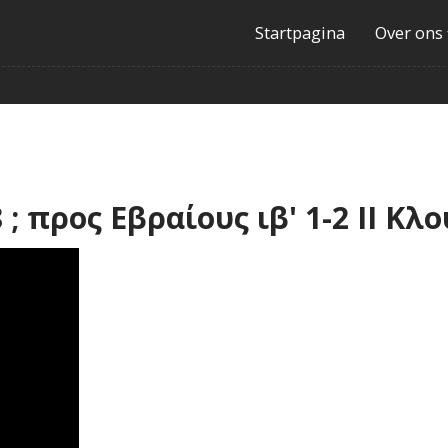
Startpagina
Over ons
; προς Εβραίους ιβ' 1-2 ΙΙ Κλο