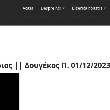
Acasă
Despre noi
Biserica noastră
ιος || Δουγέκος Π. 01/12/202