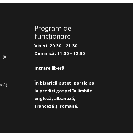
Program de
funcţionare
Vineri: 20.30 - 21.30
Duminică: 11.00 - 12.30
 (în
Intrare liberă
În biserică puteți participa
acă)
la predici gospel în limbile
engleză, albaneză,
franceză și română.