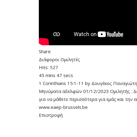
Share
Διάφοροι Ομιλητές
Hits:
527
45 mins 47 secs
1 Corinthians 15:1-11
by
Δουγέκος Παναγιώτ
Μηνύματα αδελφών 01/12/2023 Ομιλητής : Δου
για να μάθετε περισσότερα για εμάς και την
www.eaep-brussels.be
Επιστροφή