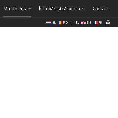
Multimedia
Întrebări şi răspunsuri
Contact
NL
RO
EL
EN
FR
3