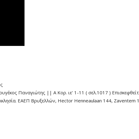
ης
γέκος Παναγιώτης || Α Κορ. ιε' 1-11 ( σελ.1017 ) Επισκεφθεί
 εκκλησία. ΕΑΕΠ Βρυξελλών, Hector Henneaulaan 144, Zaventem 