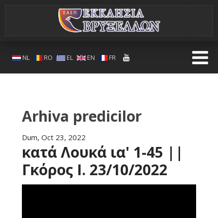
NL
RO
EL
EN
FR
Arhiva predicilor
Dum, Oct 23, 2022
κατά Λουκά ια' 1-45 ||
Γκόρος Ι. 23/10/2022