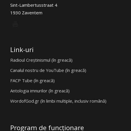
Sint-Lambertusstraat 4
1930 Zaventem
Link-uri
Radioul Creștinismul (în greacă)
Canalul nostru de YouTube (în greacă)
FACP Tube (în greacă)
Antologia imnurilor (în greacă)
WordofGod.gr (în limbi multiple, inclusiv română)
Program de funcţionare