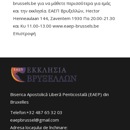
brussels.be για να μάθετε περισσότερα για εμάς
και την εκκλησία. ΕΑΕΠ Βρυξελλών, Hector
Henneaulaan 144, Zaventem 1930 Πα 20.00-21.30
και Κυ 11.00-13.00 www.eaep-brussels.be
Επιστροφή
Biserica Apostolică Liberă Penticostală (EAEP) din
Bruxelles
Telefon:+32 487 65 32 03
eaepbrussel@gmail.com
Adresa locaşului de închinare: