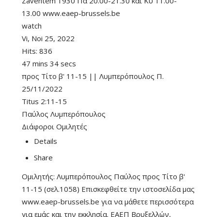
Zaventem 1930 Πα 20.00-21.30 και Κυ 11.00-
13.00 www.eaep-brussels.be
watch
Vi, Noi 25, 2022
Hits:
836
47 mins 34 secs
προς Τίτο β' 11-15 || Λυμπερόπουλος Π.
25/11/2022
Titus 2:11-15
Παύλος Λυμπερόπουλος
Διάφοροι Ομιλητές
Details
Share
Ομιλητής: Λυμπερόπουλος Παύλος προς Τίτο β'
11-15 (σελ.1058) Επισκεφθείτε την ιστοσελίδα μας
www.eaep-brussels.be για να μάθετε περισσότερα
για εμάς και την εκκλησία. ΕΑΕΠ Βρυξελλών,