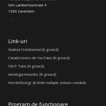
Sint-Lambertusstraat 4
1930 Zaventem
Link-uri
Radioul Creștinismul (în greacă)
Canalul nostru de YouTube (în greacă)
FACP Tube (în greacă)
Antologia imnurilor (în greacă)
WordofGod.gr (în limbi multiple, inclusiv română)
Program de funcţionare