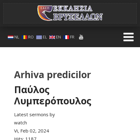
NL
RO
EL
EN
FR
Arhiva predicilor
Παύλος
Λυμπερόπουλος
Latest sermons by
watch
Vi, Feb 02, 2024
Hits:
1187