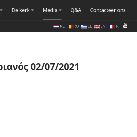
De kerk
Media
Q&A
Contacteer ons
NL
RO
EL
EN
FR
ιανός 02/07/2021