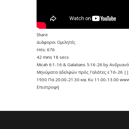
Share
Διάφοροι Ομιλητές
Hits:
676
42 mins 18 secs
Micah 6:1-16
&
Galatians 5:16-26
by
Ανδριανό
Μηνύματα αδελφών πρός Γαλάτες ε΄ 16-26 ||
1930 Πα 20.00-21.30 και Κυ 11.00-13.00 www
Επιστροφή