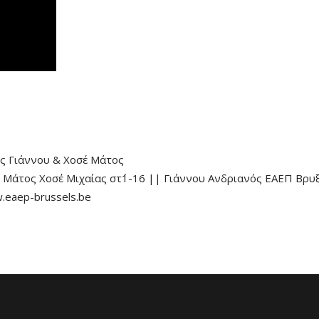
ς Γιάννου
&
Χοσέ Μάτος
 Μάτος Χοσέ Μιχαίας στ΄1-16 || Γιάννου Ανδριανός ΕΑΕΠ Βρυ
.eaep-brussels.be