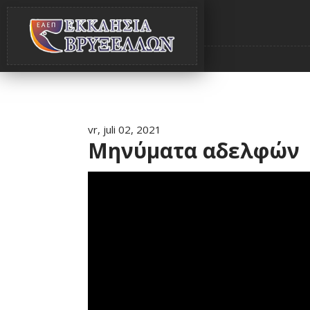
vr, juli 02, 2021
Μηνύματα αδελφών ||