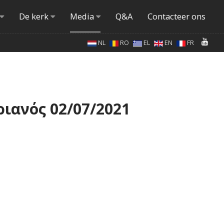
De kerk
Media
Q&A
Contacteer ons
NL
RO
EL
EN
FR
ιανός 02/07/2021