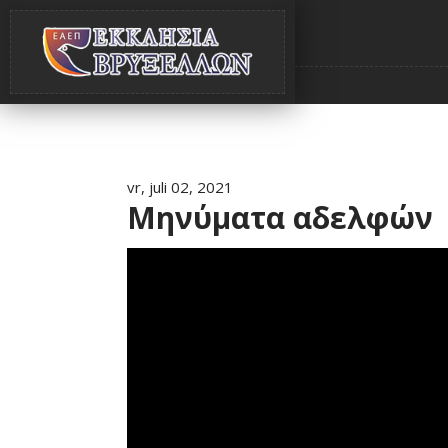
vr, juli 02, 2021
Μηνύματα αδελφών ||