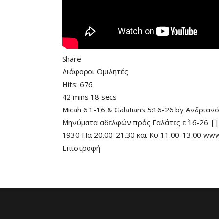
Share
Διάφοροι Ομιλητές
Hits:
676
42 mins 18 secs
Micah 6:1-16
&
Galatians 5:16-26
by
Ανδριανό
Μηνύματα αδελφών πρός Γαλάτες ε΄ 16-26 ||
1930 Πα 20.00-21.30 και Κυ 11.00-13.00 www
Επιστροφή