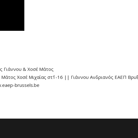
ς Γιάννου
&
Χοσέ Μάτος
 Μάτος Χοσέ Μιχαίας στ΄1-16 || Γιάννου Ανδριανός ΕΑΕΠ Βρυ
.eaep-brussels.be