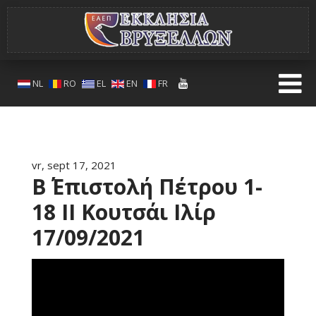
NL
RO
EL
EN
FR
vr, sept 17, 2021
Β΄ Επιστολή Πέτρου 1-
18 II Κουτσάι Ιλίρ
17/09/2021