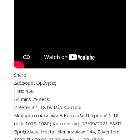
Share
Διάφοροι Ομιλητές
Hits:
456
54 mins 29 secs
2 Peter 3:1-18
by
Ιλίρ Κουτσάι
Μηνύματα αδελφών Β΄ Επιστολή Πέτρου γ' 1-18
(σελ. 1079-1080) Κουτσάι Ιλίρ 17/09/2021 ΕΑΕΠ
Βρυξελλών, Hector Henneaulaan 144, Zaventem
1930 Πα 20.00-21.30 και Κυ 11.00-13.00