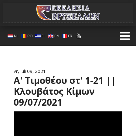
NL
RO
EL
EN
FR
vr, juli 09, 2021
Α' Τιμοθέου στ' 1-21 ||
Κλουβάτος Κίμων
09/07/2021