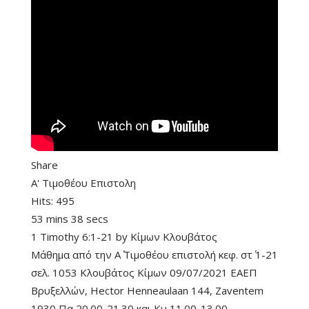
Share
Α' Τιμοθέου Επιστολη
Hits:
495
53 mins 38 secs
1 Timothy 6:1-21
by
Κίμων Κλουβάτος
Μάθημα από την Α΄ Τιμοθέου επιστολή κεφ. στ΄ 1-21
σελ. 1053 Κλουβάτος Κίμων 09/07/2021 ΕΑΕΠ
Βρυξελλών, Hector Henneaulaan 144, Zaventem
1930 Πα 20.00-21.30 και Κυ 11.00-13.00