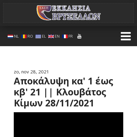
NL
RO
EL
EN
FR
zo, nov 28, 2021
Αποκάλυψη κα' 1 έως
κβ' 21 || Κλουβάτος
Κίμων 28/11/2021