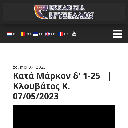
NL
RO
EL
EN
FR
zo, mei 07, 2023
Κατά Μάρκον δ' 1-25 ||
Κλουβάτος K.
07/05/2023