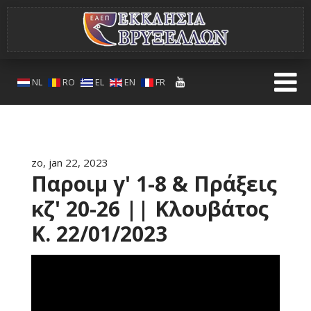
NL
RO
EL
EN
FR
zo, jan 22, 2023
Παροιμ γ' 1-8 & Πράξεις
κζ' 20-26 || Κλουβάτος
Κ. 22/01/2023