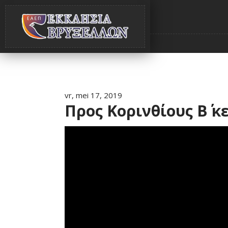
vr, mei 17, 2019
Προς Κορινθίους Β΄ κε