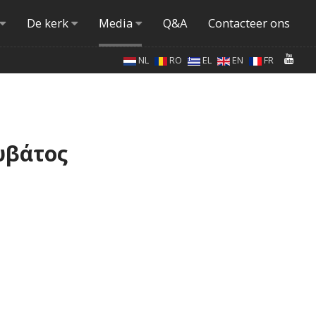
De kerk
Media
Q&A
Contacteer ons
NL
RO
EL
EN
FR
ουβάτος