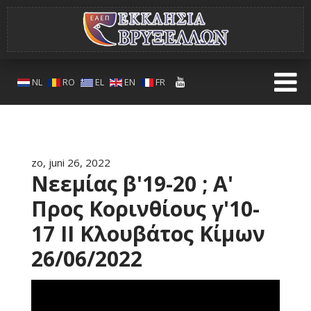
NL
RO
EL
EN
FR
zo, juni 26, 2022
Νεεμίας β'19-20 ; A'
Προς Κορινθίους γ'10-
17 II Κλουβάτος Κίμων
26/06/2022