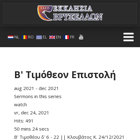
NL
RO
EL
EN
FR
Β' Τιμόθεον Επιστολή
aug 2021 - dec 2021
Sermons in this series
watch
vr, dec 24, 2021
Hits:
491
50 mins 24 secs
Β' Τιμοθέου δ' 6 - 22 || Κλουβάτος Κ. 24/12/2021