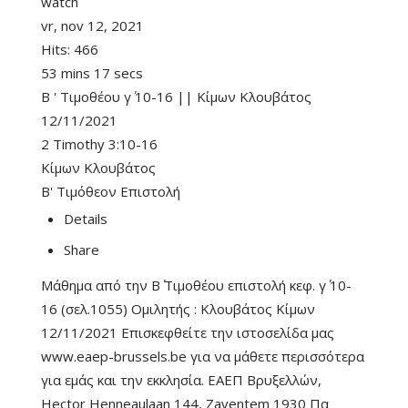
watch
vr, nov 12, 2021
Hits:
466
53 mins 17 secs
Β ' Τιμοθέου γ΄ 10-16 || Κίμων Κλουβάτος
12/11/2021
2 Timothy 3:10-16
Κίμων Κλουβάτος
Β' Τιμόθεον Επιστολή
Details
Share
Μάθημα από την Β΄ Τιμοθέου επιστολή κεφ. γ΄ 10-
16 (σελ.1055) Ομιλητής : Κλουβάτος Κίμων
12/11/2021 Επισκεφθείτε την ιστοσελίδα μας
www.eaep-brussels.be για να μάθετε περισσότερα
για εμάς και την εκκλησία. ΕΑΕΠ Βρυξελλών,
Hector Henneaulaan 144, Zaventem 1930 Πα