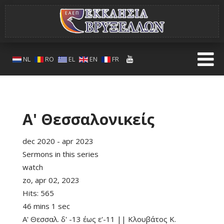
NL
RO
EL
EN
FR
Α' Θεσσαλονικείς
dec 2020 - apr 2023
Sermons in this series
watch
zo, apr 02, 2023
Hits:
565
46 mins 1 sec
Α' Θεσσαλ. δ' -13 έως ε'-11 || Κλουβάτος Κ.