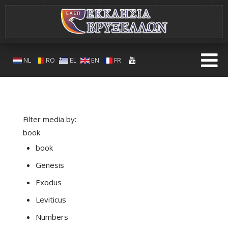
NL
RO
EL
EN
FR
Filter media by:
book
book
Genesis
Exodus
Leviticus
Numbers