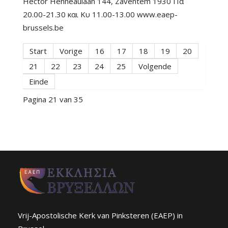
Hector Henneaulaan 144, Zaventem 1930 Πα
20.00-21.30 και Κυ 11.00-13.00 www.eaep-
brussels.be
Start
Vorige
16
17
18
19
20
21
22
23
24
25
Volgende
Einde
Pagina 21 van 35
Vrij-Apostolische Kerk van Pinksteren (EAEP) in