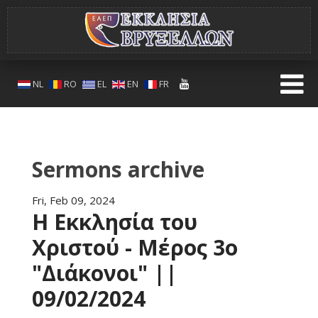
NL
RO
EL
EN
FR
Sermons archive
Fri, Feb 09, 2024
Η Εκκλησία του
Χριστού - Μέρος 3ο
"Διάκονοι" ||
09/02/2024