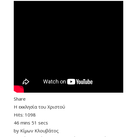
Share
Η εκκλησία του Χριστού
Hits:
1098
46 mins 51 secs
by
Κίμων Κλουβάτος